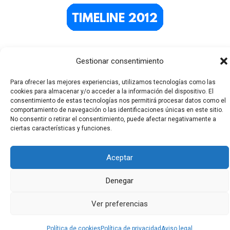
Gestionar consentimiento
Para ofrecer las mejores experiencias, utilizamos tecnologías como las
cookies para almacenar y/o acceder a la información del dispositivo. El
consentimiento de estas tecnologías nos permitirá procesar datos como el
comportamiento de navegación o las identificaciones únicas en este sitio.
No consentir o retirar el consentimiento, puede afectar negativamente a
Todos los derechos © 2026 El Funerario Digital | Funciona
ciertas características y funciones.
gracias a
Tema Astra para WordPress
Aceptar
Denegar
Ver preferencias
Política de cookies
Política de privacidad
Aviso legal