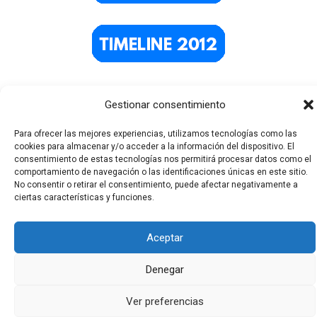
Gestionar consentimiento
Para ofrecer las mejores experiencias, utilizamos tecnologías como las
cookies para almacenar y/o acceder a la información del dispositivo. El
consentimiento de estas tecnologías nos permitirá procesar datos como el
comportamiento de navegación o las identificaciones únicas en este sitio.
No consentir o retirar el consentimiento, puede afectar negativamente a
Todos los derechos © 2026 El Funerario Digital | Funciona
ciertas características y funciones.
gracias a
Tema Astra para WordPress
Aceptar
Denegar
Ver preferencias