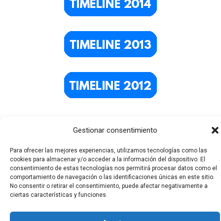
Gestionar consentimiento
Para ofrecer las mejores experiencias, utilizamos tecnologías como las
cookies para almacenar y/o acceder a la información del dispositivo. El
consentimiento de estas tecnologías nos permitirá procesar datos como el
comportamiento de navegación o las identificaciones únicas en este sitio.
No consentir o retirar el consentimiento, puede afectar negativamente a
Todos los derechos © 2026 El Funerario Digital | Funciona
ciertas características y funciones.
gracias a
Tema Astra para WordPress