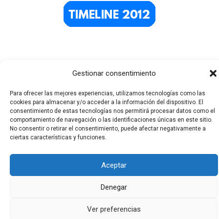
Gestionar consentimiento
Para ofrecer las mejores experiencias, utilizamos tecnologías como las
cookies para almacenar y/o acceder a la información del dispositivo. El
consentimiento de estas tecnologías nos permitirá procesar datos como el
Todos los derechos © 2026 El Funerario Digital | Funciona
comportamiento de navegación o las identificaciones únicas en este sitio.
No consentir o retirar el consentimiento, puede afectar negativamente a
gracias a
Tema Astra para WordPress
ciertas características y funciones.
Aceptar
Denegar
Ver preferencias