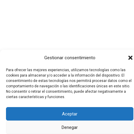
Gestionar consentimiento
Para ofrecer las mejores experiencias, utilizamos tecnologías como las
cookies para almacenar y/o acceder a la información del dispositivo. El
consentimiento de estas tecnologías nos permitirá procesar datos como el
comportamiento de navegación o las identificaciones únicas en este sitio.
Todos los derechos © 2026 El Funerario Digital | Funciona
No consentir o retirar el consentimiento, puede afectar negativamente a
ciertas características y funciones.
gracias a
Tema Astra para WordPress
Aceptar
Denegar