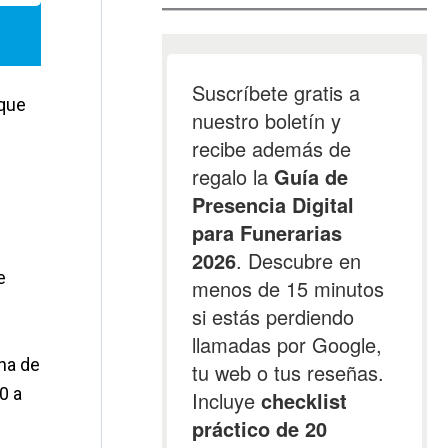
 que
e
na de
0 a