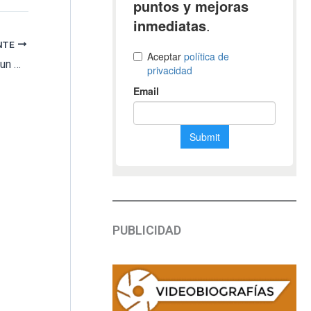
NTE
El Ayuntamiento de Vallehermoso incorpora un elevador portaféretros para el cementerio del Casco
PUBLICIDAD