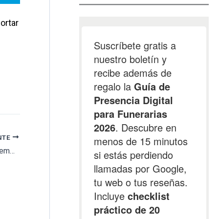
ortar
NTE
El Ayuntamiento de Madrid asegura que el cementerio de La Almudena dejará de tener zonas ruinosas en 2020