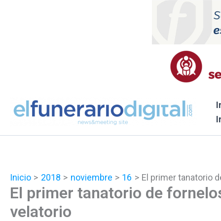
Ir
al
contenido
I
I
Inicio
2018
noviembre
16
El primer tanatorio 
El primer tanatorio de fornel
velatorio