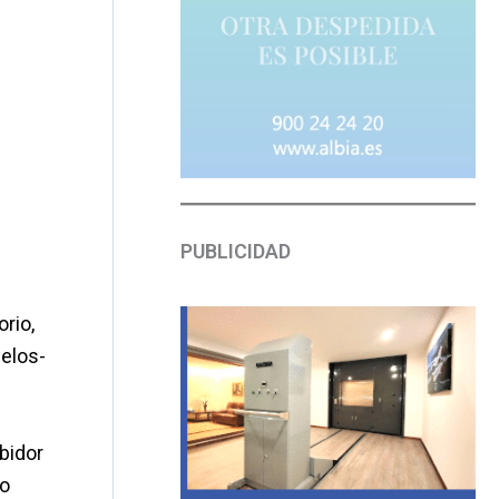
PUBLICIDAD
rio,
nelos-
bidor
to