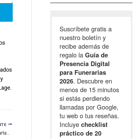
los
lados
 y
Lage.
NTE
Murcia Laica denuncia que la Diócesis de Cartagena se ha «apropiado del cementerio de la Palma