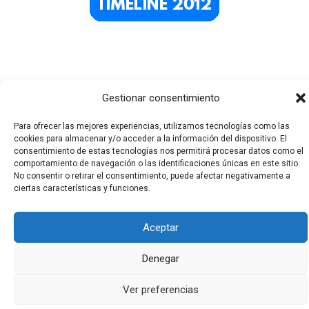
Gestionar consentimiento
Para ofrecer las mejores experiencias, utilizamos tecnologías como las
cookies para almacenar y/o acceder a la información del dispositivo. El
consentimiento de estas tecnologías nos permitirá procesar datos como el
Todos los derechos © 2026 El Funerario Digital | Funciona
comportamiento de navegación o las identificaciones únicas en este sitio.
gracias a
Tema Astra para WordPress
No consentir o retirar el consentimiento, puede afectar negativamente a
ciertas características y funciones.
Aceptar
Denegar
Ver preferencias