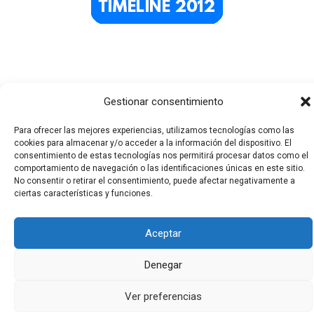
Gestionar consentimiento
Para ofrecer las mejores experiencias, utilizamos tecnologías como las
cookies para almacenar y/o acceder a la información del dispositivo. El
consentimiento de estas tecnologías nos permitirá procesar datos como el
Todos los derechos © 2026 El Funerario Digital | Funciona
comportamiento de navegación o las identificaciones únicas en este sitio.
gracias a
Tema Astra para WordPress
No consentir o retirar el consentimiento, puede afectar negativamente a
ciertas características y funciones.
Aceptar
Denegar
Ver preferencias