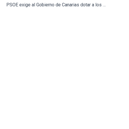
PSOE exige al Gobierno de Canarias dotar a los institutos de medicina legal de más medios técnicos y humanos