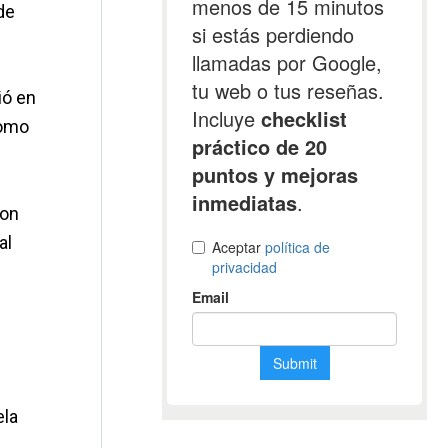
de
ió en
como
con
al
ela