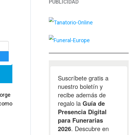
PUBLICIDAD
eorge
 como