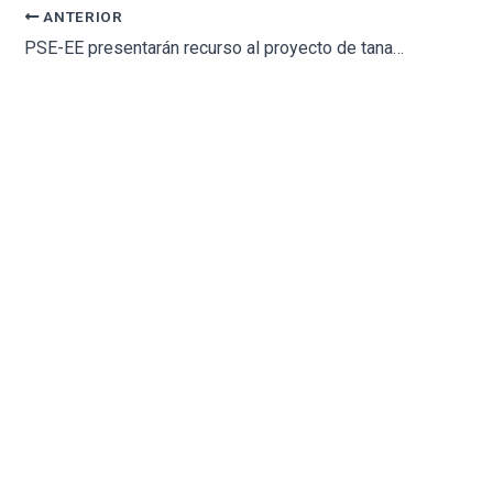
ANTERIOR
PSE-EE presentarán recurso al proyecto de tanatorio en Hondarribia por considerar que contraviene el PGOU