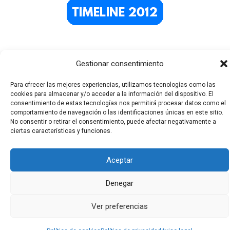
Gestionar consentimiento
Para ofrecer las mejores experiencias, utilizamos tecnologías como las
cookies para almacenar y/o acceder a la información del dispositivo. El
consentimiento de estas tecnologías nos permitirá procesar datos como el
comportamiento de navegación o las identificaciones únicas en este sitio.
No consentir o retirar el consentimiento, puede afectar negativamente a
Todos los derechos © 2026 El Funerario Digital | Funciona
ciertas características y funciones.
gracias a
Tema Astra para WordPress
Aceptar
Denegar
Ver preferencias