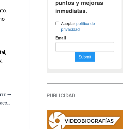
to.
no
al,
la
PUBLICIDAD
NTE
Detienen a seis hombres por hacer una barbacoa en el cementerio judío de Souse