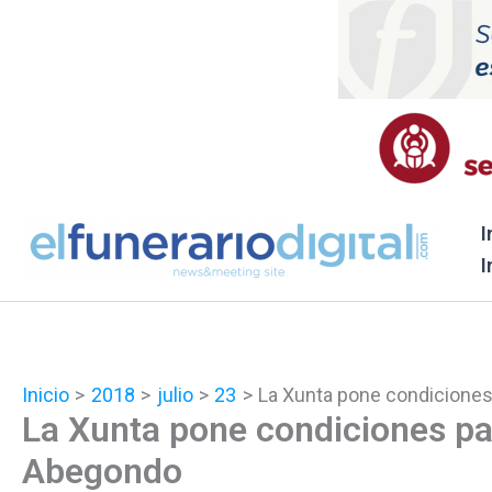
Ir
al
contenido
I
I
Inicio
2018
julio
23
La Xunta pone condiciones 
La Xunta pone condiciones par
Abegondo