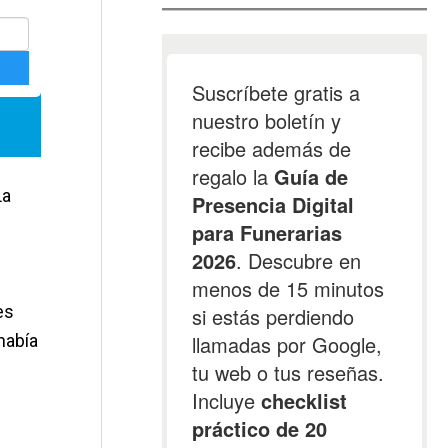
La
es
había
l