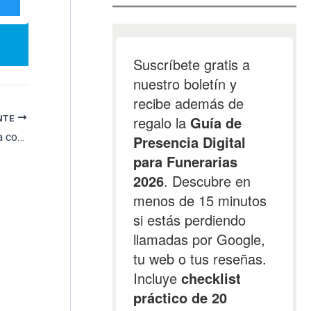
NTE
El Cementerio General de Valencia se amplía con 240 nichos y 80 columbarios