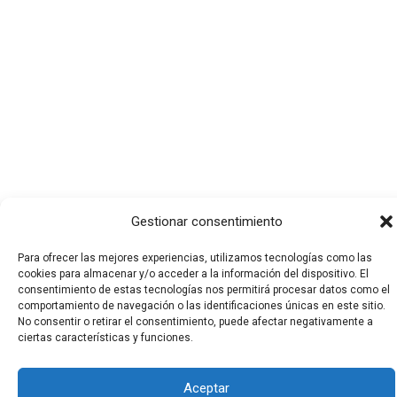
Gestionar consentimiento
Para ofrecer las mejores experiencias, utilizamos tecnologías como las
cookies para almacenar y/o acceder a la información del dispositivo. El
consentimiento de estas tecnologías nos permitirá procesar datos como el
comportamiento de navegación o las identificaciones únicas en este sitio.
Todos los derechos © 2026 El Funerario Digital | Funciona
No consentir o retirar el consentimiento, puede afectar negativamente a
ciertas características y funciones.
gracias a
Tema Astra para WordPress
Aceptar