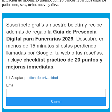
actuación de mobiliario urbano, con 26 bancos repartidos entre los
patios uno, seis, ocho, nueve y diez.