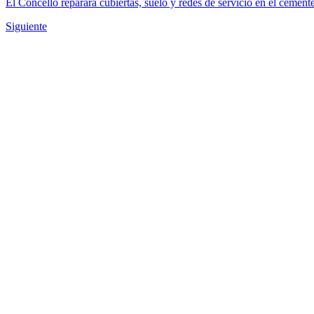
El Concello reparará cubiertas, suelo y redes de servicio en el cemen
Siguiente