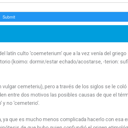
el latín culto ‘coemeterium’ que a la vez venía del griego
orio (koimo: dormir/estar echado/acostarse, -terion: suf
 vulgar cemeteriu), pero a través de los siglos se le coló 
ividen entre dos motivos las posibles causas de que el tér
y no ‘cemeterio’.
iada, ya que es mucho menos complicada hacerlo con esa 
 hipótesis de que hubo quien confundió el origen etimoló