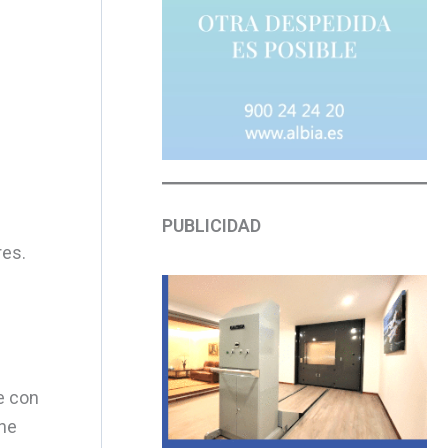
PUBLICIDAD
res.
re con
ene