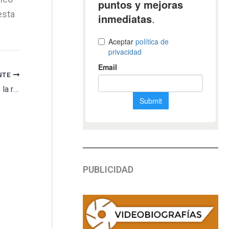
esta
NTE
La Diputación entrega al alcalde de Villaralto la reforma del cementerio y la ampliación de la sala velatorio
PUBLICIDAD