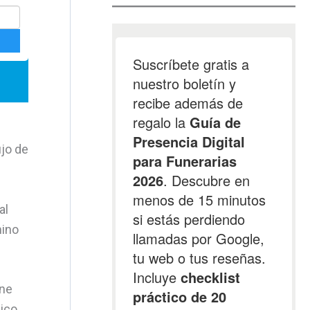
ijo de
al
mino
ene
gico