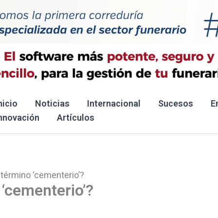
nicio
Noticias
Internacional
Sucesos
E
nnovación
Artículos
l término ‘cementerio’?
 ‘cementerio’?