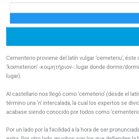
Cementerio proviene del latín vulgar ‘cemeteriu’, éste d
‘koimeterion’ -κοιμητήριον-: lugar donde dormir/dormit
lugar).
Al castellano nos llegó como ‘cemeterio’ (desde el latín
término una ‘n’ intercalada, la cual los expertos se d
acabase siendo conocido por todos como ‘cementerio’ 
Por un lado por la facilidad a la hora de ser pronunc
extra. Por otro lado, muchos son los que defienden la