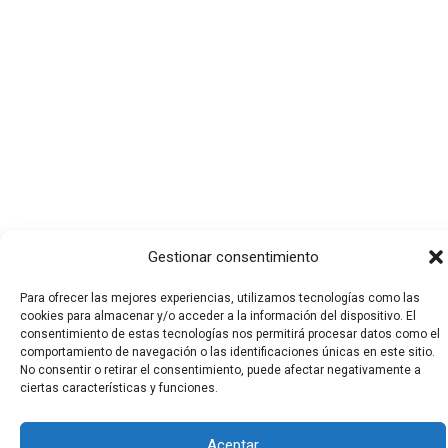
Gestionar consentimiento
Para ofrecer las mejores experiencias, utilizamos tecnologías como las
cookies para almacenar y/o acceder a la información del dispositivo. El
consentimiento de estas tecnologías nos permitirá procesar datos como el
comportamiento de navegación o las identificaciones únicas en este sitio.
Todos los derechos © 2026 El Funerario Digital | Funciona
No consentir o retirar el consentimiento, puede afectar negativamente a
ciertas características y funciones.
gracias a
Tema Astra para WordPress
Aceptar