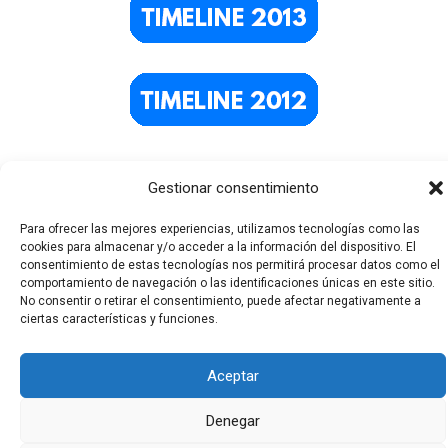
Gestionar consentimiento
Para ofrecer las mejores experiencias, utilizamos tecnologías como las
cookies para almacenar y/o acceder a la información del dispositivo. El
consentimiento de estas tecnologías nos permitirá procesar datos como el
comportamiento de navegación o las identificaciones únicas en este sitio.
No consentir o retirar el consentimiento, puede afectar negativamente a
Todos los derechos © 2026 El Funerario Digital | Funciona
ciertas características y funciones.
gracias a
Tema Astra para WordPress
Aceptar
Denegar